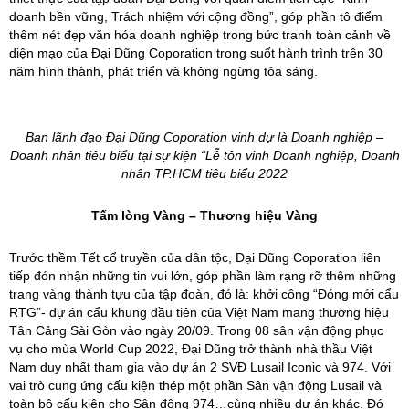
doanh bền vững, Trách nhiệm với cộng đồng”, góp phần tô điểm
thêm nét đẹp văn hóa doanh nghiệp trong bức tranh toàn cảnh về
diện mạo của Đại Dũng Coporation trong suốt hành trình trên 30
năm hình thành, phát triển và không ngừng tỏa sáng.
Ban lãnh đạo Đại Dũng Coporation vinh dự là Doanh nghiệp –
Doanh nhân tiêu biểu tại sự kiện “Lễ tôn vinh Doanh nghiệp, Doanh
nhân TP.HCM tiêu biểu 2022
Tấm lòng Vàng – Thương hiệu Vàng
Trước thềm Tết cổ truyền của dân tộc, Đại Dũng Coporation liên
tiếp đón nhận những tin vui lớn, góp phần làm rạng rỡ thêm những
trang vàng thành tựu của tập đoàn, đó là: khởi công “Đóng mới cẩu
RTG”- dự án cẩu khung đầu tiên của Việt Nam mang thương hiệu
Tân Cảng Sài Gòn vào ngày 20/09. Trong 08 sân vận động phục
vụ cho mùa World Cup 2022, Đại Dũng trở thành nhà thầu Việt
Nam duy nhất tham gia vào dự án 2 SVĐ Lusail Iconic và 974. Với
vai trò cung ứng cấu kiện thép một phần Sân vận động Lusail và
toàn bộ cấu kiện cho Sân động 974…cùng nhiều dự án khác. Đó