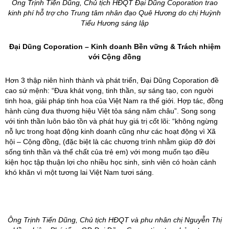
Ông Trịnh Tiến Dũng, Chủ tịch HĐQT Đại Dũng Coporation trao
kinh phí hỗ trợ cho Trung tâm nhân đạo Quê Hương do chị Huỳnh
Tiểu Hương sáng lập
Đại Dũng Coporation – Kinh doanh Bền vững & Trách nhiệm
với Cộng đồng
Hơn 3 thập niên hình thành và phát triển, Đại Dũng Coporation đề
cao sứ mệnh: “Đưa khát vọng, tinh thần, sự sáng tạo, con người
tinh hoa, giải pháp tinh hoa của Việt Nam ra thế giới. Hợp tác, đồng
hành cùng đưa thương hiệu Việt tỏa sáng năm châu”. Song song
với tinh thần luôn bảo tồn và phát huy giá trị cốt lõi: “không ngừng
nỗ lực trong hoạt động kinh doanh cũng như các hoạt động vì Xã
hội – Cộng đồng, (đặc biệt là các chương trình nhằm giúp đỡ đời
sống tinh thần và thể chất của trẻ em) với mong muốn tạo điều
kiện học tập thuận lợi cho nhiều học sinh, sinh viên có hoàn cảnh
khó khăn vì một tương lai Việt Nam tươi sáng.
Ông Trịnh Tiến Dũng, Chủ tịch HĐQT và phu nhân chị Nguyễn Thị