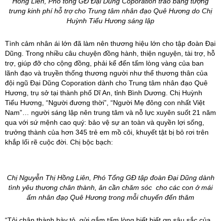
Hồng Liên, Phó tổng GĐ Đại Dũng Coporation trao bảng tượng
trưng kinh phí hỗ trợ cho Trung tâm nhân đạo Quê Hương do Chị
Huỳnh Tiểu Hương sáng lập
Tình cảm nhân ái lớn đã làm nên thương hiệu lớn cho tập đoàn Đại
Dũng. Trong nhiều câu chuyện đồng hành, thiện nguyện, tài trợ, hỗ
trợ, giúp đỡ cho cộng đồng, phải kể đến tấm lòng vàng của ban
lãnh đạo và truyền thống thương người như thể thương thân của
đội ngũ Đại Dũng Coporation dành cho Trung tâm nhân đạo Quê
Hương, trụ sở tại thành phố Dĩ An, tỉnh Bình Dương. Chị Huỳnh
Tiểu Hương, “Người đương thời”, “Người Mẹ đông con nhất Việt
Nam”… người sáng lập nên trung tâm và nỗ lực xuyên suốt 21 năm
qua với sứ mệnh cao quý: bảo vệ sự an toàn và quyền lợi sống,
trưởng thành của hơn 345 trẻ em mồ côi, khuyết tật bị bỏ rơi trên
khắp lối rẽ cuộc đời. Chị bộc bạch:
Chị Nguyễn Thị Hồng Liên, Phó Tổng GĐ tập đoàn Đại Dũng dành
tình yêu thương chân thành, ân cần chăm sóc cho các con ở mái
ấm nhân đạọ Quê Hương trong mỗi chuyến đến thăm
“Tôi chân thành bày tỏ, gửi gắm tấm lòng biết biết ơn sâu sắc của