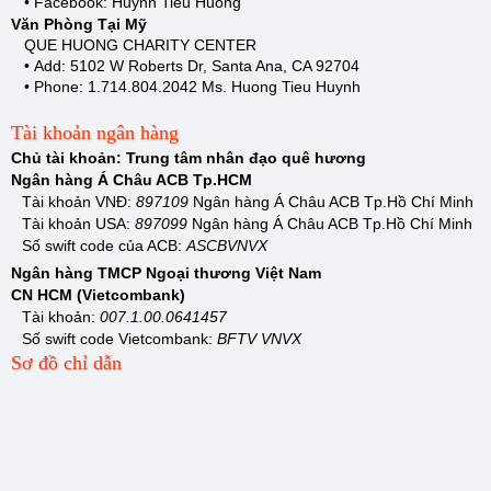
• Facebook: Huynh Tieu Huong
Văn Phòng Tại Mỹ
QUE HUONG CHARITY CENTER
•
Add: 5102 W Roberts Dr, Santa Ana, CA 92704
•
Phone: 1.714.804.2042 Ms.
Huong Tieu Huynh
Tài khoản ngân hàng
Chủ tài khoản: Trung tâm nhân đạo quê hương
Ngân hàng Á Châu ACB Tp.HCM
Tài khoản VNĐ:
897109
Ngân hàng Á Châu ACB Tp.Hồ Chí Minh
Tài khoản USA:
897099
Ngân hàng Á Châu ACB Tp.Hồ Chí Minh
Số swift code của ACB:
ASCBVNVX
Ngân hàng TMCP Ngoại thương Việt Nam
CN HCM (Vietcombank)
Tài khoản:
007.1.00.0641457
Số swift code Vietcombank:
BFTV VNVX
Sơ đồ chỉ dẫn