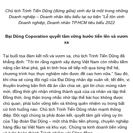
Chủ tịch Trịnh Tiến Dũng (đứng giữa) vinh dự là một trong những
Doanh nghiệp – Doanh nhân tiêu biểu tại sự kiện “Lễ tôn vinh
Doanh nghiệp, Doanh nhân TP.HCM tiêu biểu 2022
Đại Dũng Coporation quyết tâm vững bước
tiến lên và vươn
xa
Tại buổi tọa đàm kết nối và vươn xa, chủ tịch Trịnh Tiến Dũng đã
khẳng định: “Tôi tin rằng ngành xây dựng Việt Nam còn nhiều tiềm
năng cần khai phá, giá trị tinh hoa sẽ tiếp nối qua từng thế hệ,
chương trình học thực nghiệm nên được đề cao hơn nữa.” Sau đó,
khi chia sẻ cùng đội ngũ của Đại Dũng nhân dịp xuân về, tết đến, vị
thuyền trưởng bãn lĩnh đã ân cần chia sẻ, gửi lời chúc mừng năm
mới, đồng thời ghi nhận những thành quả của cá nhân và tập thể.
Đồng thời, ông thận trọng nhắc nhở tập thể bài học không được
chủ quan, phải luôn vững tiến và không quên nhiệm vụ trong bất
cứ tình huống nào. Chủ tịch Trịnh Tiến Dũng nhân mạnh thông
điệp: Đội ngũ chúng ta phải đoàn kết, quyết tâm giữ vững uy tín
của Tập đoàn Đại Dũng – một nhà thầu tiên phong, chuyên nghiệp
hàng đầu tại Việt Nam và khu vực. Chúng ta kinh doanh bền vững
và luôn hoàn thành Trách nhiệm với Cộng đồng.