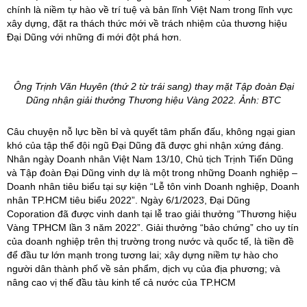
chính là niềm tự hào về trí tuệ và bản lĩnh Việt Nam trong lĩnh vực
xây dựng, đặt ra thách thức mới về trách nhiệm của thương hiệu
Đại Dũng với những đi mới đột phá hơn.
Ông Trịnh Văn Huyên (thứ 2 từ trái sang) thay mặt Tập đoàn Đại
Dũng nhận giải thưởng
Thương hiệu Vàng 2022. Ảnh: BTC
Câu chuyện nỗ lực bền bỉ và quyết tâm phấn đấu, không ngại gian
khó của tập thể đội ngũ Đại Dũng đã được ghi nhận xứng đáng.
Nhân ngày Doanh nhân Việt Nam 13/10, Chủ tịch Trịnh Tiến Dũng
và Tập đoàn Đại Dũng vinh dự là một trong những Doanh nghiệp –
Doanh nhân tiêu biểu tại sự kiện “Lễ tôn vinh Doanh nghiệp, Doanh
nhân TP.HCM tiêu biểu 2022”. Ngày 6/1/2023, Đại Dũng
Coporation đã được vinh danh tại lễ trao giải thưởng “Thương hiệu
Vàng TPHCM lần 3 năm 2022”. Giải thưởng “bảo chứng” cho uy tín
của doanh nghiệp trên thị trường trong nước và quốc tế, là tiền đề
để đầu tư lớn mạnh trong tương lai; xây dựng niềm tự hào cho
người dân thành phố về sản phẩm, dịch vụ của địa phương; và
nâng cao vị thế đầu tàu kinh tế cả nước của TP.HCM