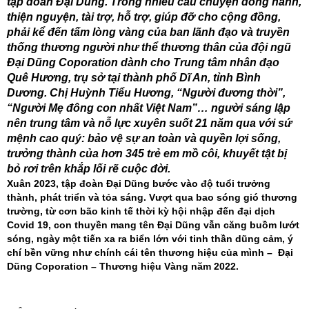
tập đoàn Đại Dũng. Trong nhiều câu chuyện đồng hành,
thiện nguyện, tài trợ, hỗ trợ, giúp đỡ cho cộng đồng,
phải kể đến tấm lòng vàng của ban lãnh đạo và truyền
thống thương người như thể thương thân của đội ngũ
Đại Dũng Coporation dành cho Trung tâm nhân đạo
Quê Hương, trụ sở tại thành phố Dĩ An, tỉnh Bình
Dương. Chị Huỳnh Tiểu Hương, “Người đương thời”,
“Người Mẹ đông con nhất Việt Nam”… người sáng lập
nên trung tâm và nỗ lực xuyên suốt 21 năm qua với sứ
mệnh cao quý: bảo vệ sự an toàn và quyền lợi sống,
trưởng thành của hơn 345 trẻ em mồ côi, khuyết tật bị
bỏ rơi trên khắp lối rẽ cuộc đời.
Xuân 2023, tập đoàn Đại Dũng bước vào độ tuổi trưởng
thành, phát triển và tỏa sáng. Vượt qua bao sóng gió thương
trường, từ cơn bão kinh tế thời kỳ hội nhập đến đại dịch
Covid 19, con thuyền mang tên Đại Dũng vẫn căng buồm lướt
sóng, ngày một tiến xa ra biển lớn với tinh thần dũng cảm, ý
chí bền vững như chính cái tên thương hiệu của mình – Đại
Dũng Coporation – Thương hiệu Vàng năm 2022.