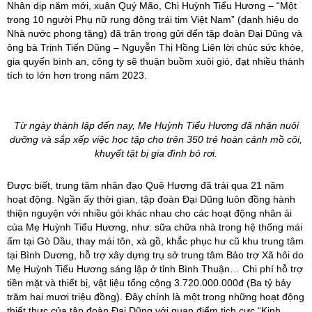
Nhân dịp năm mới, xuân Quý Mão, Chị Huỳnh Tiểu Hương – “Một
trong 10 người Phụ nữ rung động trái tim Việt Nam” (danh hiệu do
Nhà nước phong tặng) đã trân trọng gửi đến tập đoàn Đại Dũng và
ông bà Trịnh Tiến Dũng – Nguyễn Thị Hồng Liên lời chúc sức khỏe,
gia quyến bình an, công ty sẽ thuận buồm xuôi gió, đạt nhiều thành
tích to lớn hơn trong năm 2023.
Từ ngày thành lập đến nay, Mẹ Huỳnh Tiểu Hương đã nhận nuôi
dưỡng và sắp xếp việc học tập cho trên 350 trẻ hoàn cảnh mồ côi,
khuyết tật bị gia đình bỏ rơi.
Được biết, trung tâm nhân đạo Quê Hương đã trải qua 21 năm
hoạt động. Ngần ấy thời gian, tập đoàn Đại Dũng luôn đồng hành
thiện nguyện với nhiều gói khác nhau cho các hoạt động nhân ái
của Mẹ Huỳnh Tiểu Hương, như: sữa chữa nhà trong hệ thống mái
ấm tại Gò Dầu, thay mái tôn, xà gồ, khắc phục hư cũ khu trung tâm
tại Bình Dương, hỗ trợ xây dựng trụ sở trung tâm Bảo trợ Xã hôi do
Mẹ Huỳnh Tiểu Hương sáng lập ở tỉnh Bình Thuận… Chi phí hỗ trợ
tiền mặt và thiết bị, vật liệu tổng cộng 3.720.000.000đ (Ba tỷ bảy
trăm hai mươi triệu đồng). Đây chính là một trong những hoạt động
thiết thực của tập đoàn Đại Dũng với quan điểm tich cực “Kinh