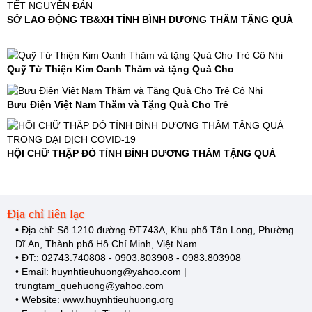
SỞ LAO ĐỘNG TB&XH TỈNH BÌNH DƯƠNG THĂM TẶNG QUÀ
Quỹ Từ Thiện Kim Oanh Thăm và tặng Quà Cho
Bưu Điện Việt Nam Thăm và Tặng Quà Cho Trẻ
HỘI CHỮ THẬP ĐỎ TỈNH BÌNH DƯƠNG THĂM TẶNG QUÀ
Địa chỉ liên lạc
• Địa chỉ: Số 1210 đường ĐT743A, Khu phố Tân Long, Phường
D
ĩ An
, Thành phố H
ồ Chí Minh
, Việt Nam
• ĐT:: 02743.740808 - 0903.803908 - 0983.803908
• Email: huynhtieuhuong@yahoo.com |
t
rungtam_quehuong@yahoo.com
• Website: www.huynhtieuhuong.org