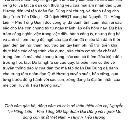
riêng tôi và tất cả đàn con thương yêu của mái ấm nhân đạo Quê
Hương đến với tập đoàn Đại Dũng nói chung, và dành riêng cho
ông Trịnh Tiến Dũng – Chủ tịch HĐQT cùng bà Nguyễn Thị Hồng
Liên – Phó Tổng Giám đốc công ty, đã dành tình cảm nhân ái sâu
sắc cho Mẹ con chúng tôi từ ngày thành lập đến hôm nay. Dù bận
trăm công nghìn việc trong việc điều hành công ty, nhưng ông bà
và anh chị em trong đội ngũ của tập đoàn đã nhiều lần dành thời
gian đến tận nơi thăm hỏi, trao tận tay kinh phí hỗ trợ, triển khai
thực hiện các công trình xây dựng, sửa chữa cơ sở vật chất để
trung tâm có mái nhà khang trang, các con có thêm điều kiện đến
trường học tập. Đó là nghĩa cử cao quý, là biểu hiện cụ thể về
truyền thống đạo lý của dân tộc mà tập đoàn Đại Dũng đã dành
cho trung tâm nhân đạo Quê Hương xuyên suốt, bền vững, qua
từng bước đồng hành với các con, xứng đáng là đại ân nhân của
mẹ con Huỳnh Tiểu Hương này.”
Tình cảm gắn bó, đồng cảm và chia sẻ thân thiên của chị Nguyễn
Thị Hồng Liên – Phó Tổng GĐ tập đoàn Đại Dũng với người Mẹ
đông con nhất Việt Nam – Huỳnh Tiểu Hương