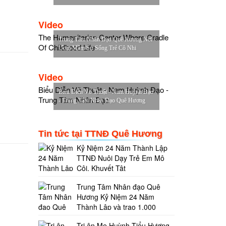
Video
The Humanitarian Center Where Cradle
Trung Tâm Nhân Đạo Quê Hương Nơi
Of Childhood Life
Ươm Mầm Sự Sống Trẻ Cô Nhi
Video
Biểu Diễn Võ Thuật - Nam Huỳnh Đạo -
Biểu Diễn Võ Thuật - Nam Huỳnh Đạo
Trung Tâm Nhân Đạo
- Trung Tâm Nhân Đạo Quê Hương
Tin tức tại TTNĐ Quê Hương
Kỷ Niệm 24 Năm Thành Lập
TTNĐ Nuôi Dạy Trẻ Em Mô
Côi, Khuyết Tật
Trung Tâm Nhân đạo Quê
Hương Kỷ Niệm 24 Năm
Thành Lập và trao 1.000
Tri ân Mẹ Huỳnh Tiểu Hương