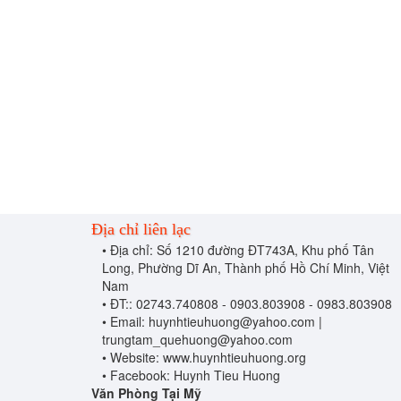
Địa chỉ liên lạc
• Địa chỉ: Số 1210 đường ĐT743A, Khu phố Tân
Long, Phường D
ĩ An
, Thành phố H
ồ Chí Minh
, Việt
Nam
• ĐT:: 02743.740808 - 0903.803908 - 0983.803908
• Email: huynhtieuhuong@yahoo.com |
t
rungtam_quehuong@yahoo.com
• Website: www.huynhtieuhuong.org
• Facebook: Huynh Tieu Huong
Văn Phòng Tại Mỹ